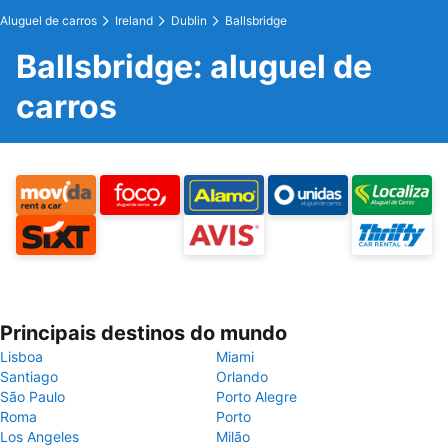
Aluguel de carros
Ireland
Dublin
Ballsbridge
Ballsbridge: aluguel de
carros
Principais destinos do mundo
Lisboa
Miami
Santiago
Orlando
São Paulo
Porto Alegre
Roma
Porto
Los Angeles
Milão