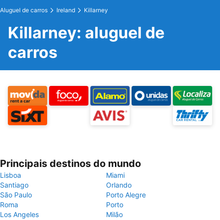
Aluguel de carros
Ireland
Killarney
Killarney: aluguel de
carros
Principais destinos do mundo
Lisboa
Miami
Santiago
Orlando
São Paulo
Porto Alegre
Roma
Porto
Los Angeles
Milão