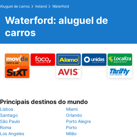
Aluguel de carros
Ireland
Waterford
Waterford: aluguel de
carros
Principais destinos do mundo
Lisboa
Miami
Santiago
Orlando
São Paulo
Porto Alegre
Roma
Porto
Los Angeles
Milão