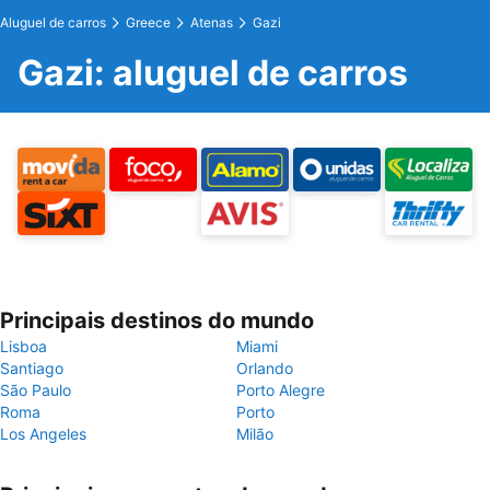
Aluguel de carros
Greece
Atenas
Gazi
Gazi: aluguel de carros
Principais destinos do mundo
Lisboa
Miami
Santiago
Orlando
São Paulo
Porto Alegre
Roma
Porto
Los Angeles
Milão