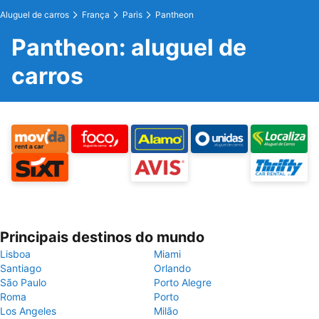
Aluguel de carros
França
Paris
Pantheon
Pantheon: aluguel de
carros
Principais destinos do mundo
Lisboa
Miami
Santiago
Orlando
São Paulo
Porto Alegre
Roma
Porto
Los Angeles
Milão