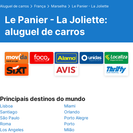
Aluguel de carros
França
Marselha
Le Panier - La Joliette
Le Panier - La Joliette:
aluguel de carros
Principais destinos do mundo
Lisboa
Miami
Santiago
Orlando
São Paulo
Porto Alegre
Roma
Porto
Los Angeles
Milão