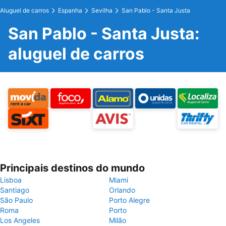
Aluguel de carros
Espanha
Sevilha
San Pablo - Santa Justa
San Pablo - Santa Justa:
aluguel de carros
Principais destinos do mundo
Lisboa
Miami
Santiago
Orlando
São Paulo
Porto Alegre
Roma
Porto
Los Angeles
Milão