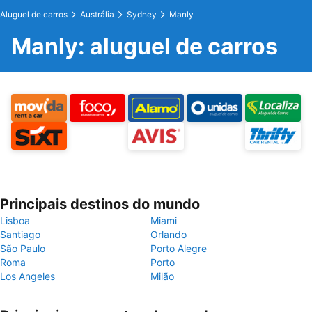
Aluguel de carros
Austrália
Sydney
Manly
Manly: aluguel de carros
Principais destinos do mundo
Lisboa
Miami
Santiago
Orlando
São Paulo
Porto Alegre
Roma
Porto
Los Angeles
Milão