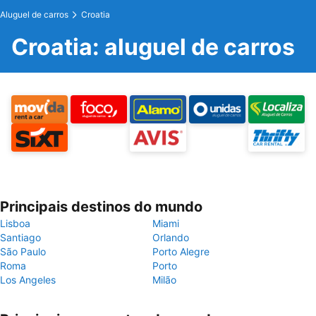
Aluguel de carros
Croatia
Croatia: aluguel de carros
Principais destinos do mundo
Lisboa
Miami
Santiago
Orlando
São Paulo
Porto Alegre
Roma
Porto
Los Angeles
Milão