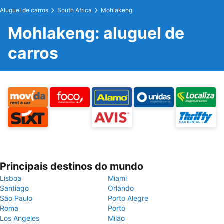
Aluguel de carros
South Africa
Mohlakeng
Mohlakeng: aluguel de
carros
Principais destinos do mundo
Lisboa
Miami
Santiago
Orlando
São Paulo
Porto Alegre
Roma
Porto
Los Angeles
Milão