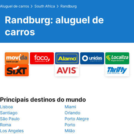
Aluguel de carros
South Africa
Randburg
Randburg: aluguel de
carros
Principais destinos do mundo
Lisboa
Miami
Santiago
Orlando
São Paulo
Porto Alegre
Roma
Porto
Los Angeles
Milão