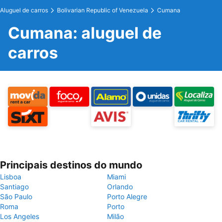
Aluguel de carros
Bolivarian Republic of Venezuela
Cumana
Cumana: aluguel de
carros
Principais destinos do mundo
Lisboa
Miami
Santiago
Orlando
São Paulo
Porto Alegre
Roma
Porto
Los Angeles
Milão