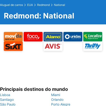
Aluguel de carros
EUA
Redmond
National
Redmond: National
Principais destinos do mundo
Lisboa
Miami
Santiago
Orlando
São Paulo
Porto Alegre