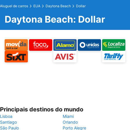
Aluguel de carros
EUA
Daytona Beach
Dollar
Daytona Beach: Dollar
Principais destinos do mundo
Lisboa
Miami
Santiago
Orlando
São Paulo
Porto Alegre