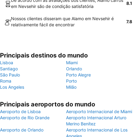
De acordo com as avaliações dos clientes, Alamo carros
8.1
em Nevsehir são de condição satisfatória
Nossos clientes disseram que Alamo em Nevsehir é
7.8
relativamente fácil de encontrar
Principais destinos do mundo
Lisboa
Miami
Santiago
Orlando
São Paulo
Porto Alegre
Roma
Porto
Los Angeles
Milão
Principais aeroportos do mundo
Aeroporto de Lisboa
Aeroporto Internacional de Miami
Aeroporto de Rio Grande
Aeroporto Internacional Arturo
Merino Benítez
Aeroporto de Orlando
Aeroporto Internacional de Los
Angeles