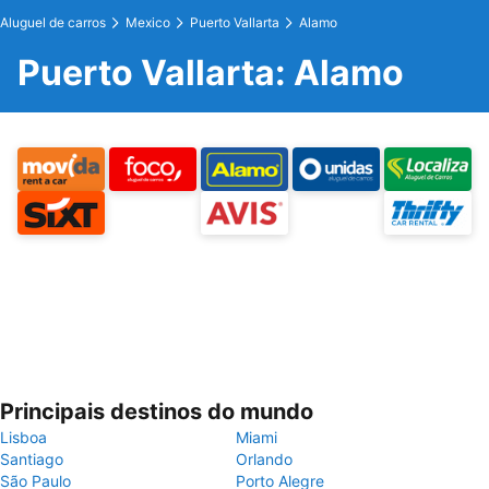
Aluguel de carros
Mexico
Puerto Vallarta
Alamo
Puerto Vallarta: Alamo
Principais destinos do mundo
Lisboa
Miami
Santiago
Orlando
São Paulo
Porto Alegre