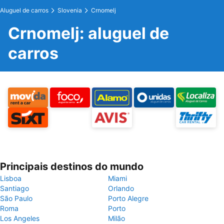
Aluguel de carros
Slovenia
Crnomelj
Crnomelj: aluguel de
carros
Principais destinos do mundo
Lisboa
Miami
Santiago
Orlando
São Paulo
Porto Alegre
Roma
Porto
Los Angeles
Milão