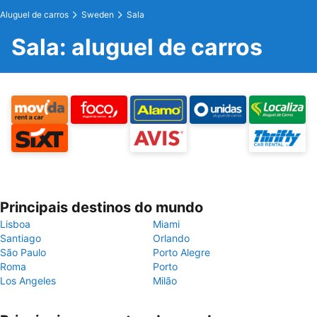
Aluguel de carros
Sweden
Sala
Sala: aluguel de carros
Principais destinos do mundo
Lisboa
Miami
Santiago
Orlando
São Paulo
Porto Alegre
Roma
Porto
Los Angeles
Milão