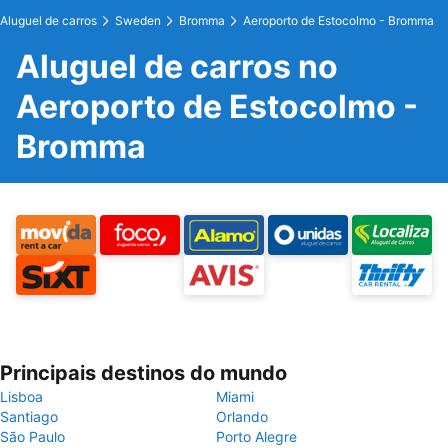
Aluguel de carros
Sweden
Bromma
Aeroporto de Estocolmo - Bromma
Aluguel de carros no
Aeroporto de Estocolmo -
Bromma
Principais destinos do mundo
Lisboa
Miami
Santiago
Orlando
São Paulo
Porto Alegre