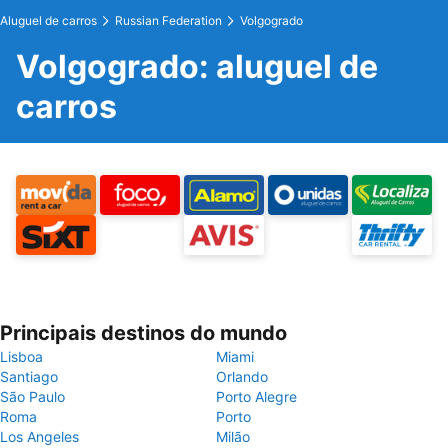
Aluguel de carros
Russian Federation
Volgogrado
Volgogrado: aluguel de
carros
Principais destinos do mundo
Lisboa
Miami
Santiago
Orlando
São Paulo
Porto Alegre
Roma
Porto
Los Angeles
Milão