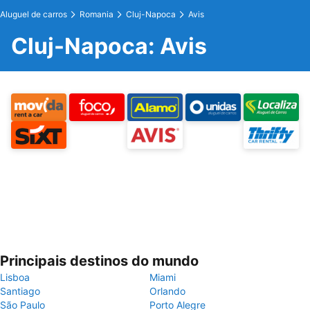
Aluguel de carros
Romania
Cluj-Napoca
Avis
Cluj-Napoca: Avis
Principais destinos do mundo
Lisboa
Miami
Santiago
Orlando
São Paulo
Porto Alegre