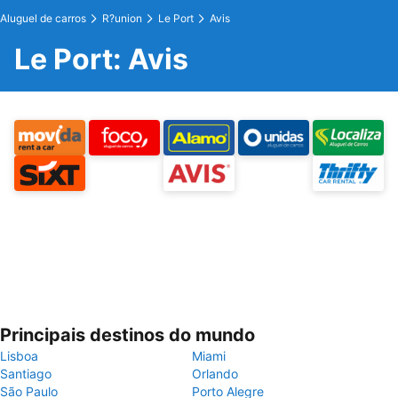
Aluguel de carros
R?union
Le Port
Avis
Le Port: Avis
Principais destinos do mundo
Lisboa
Miami
Santiago
Orlando
São Paulo
Porto Alegre