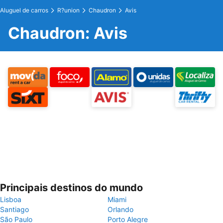
Aluguel de carros
R?union
Chaudron
Avis
Chaudron: Avis
Principais destinos do mundo
Lisboa
Miami
Santiago
Orlando
São Paulo
Porto Alegre