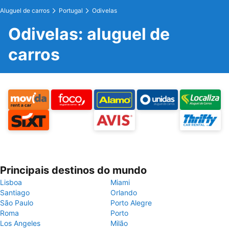
Aluguel de carros
Portugal
Odivelas
Odivelas: aluguel de
carros
Principais destinos do mundo
Lisboa
Miami
Santiago
Orlando
São Paulo
Porto Alegre
Roma
Porto
Los Angeles
Milão