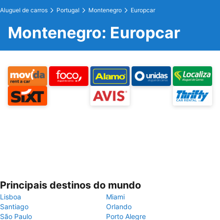
Aluguel de carros
Portugal
Montenegro
Europcar
Montenegro: Europcar
Principais destinos do mundo
Lisboa
Miami
Santiago
Orlando
São Paulo
Porto Alegre