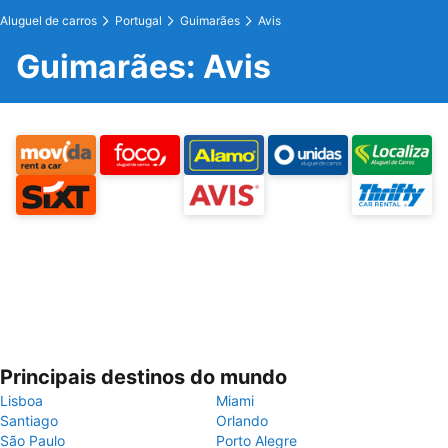
Aluguel de carros
Portugal
Guimarães
Avis
Guimarães: Avis
Principais destinos do mundo
Lisboa
Miami
Santiago
Orlando
São Paulo
Porto Alegre