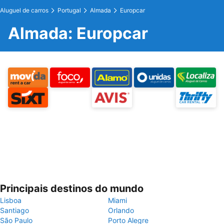
Aluguel de carros
Portugal
Almada
Europcar
Almada: Europcar
Principais destinos do mundo
Lisboa
Miami
Santiago
Orlando
São Paulo
Porto Alegre