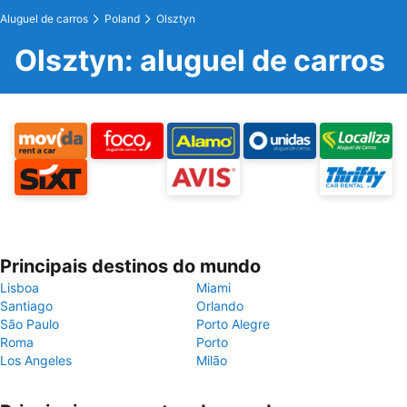
Aluguel de carros
Poland
Olsztyn
Olsztyn: aluguel de carros
Principais destinos do mundo
Lisboa
Miami
Santiago
Orlando
São Paulo
Porto Alegre
Roma
Porto
Los Angeles
Milão