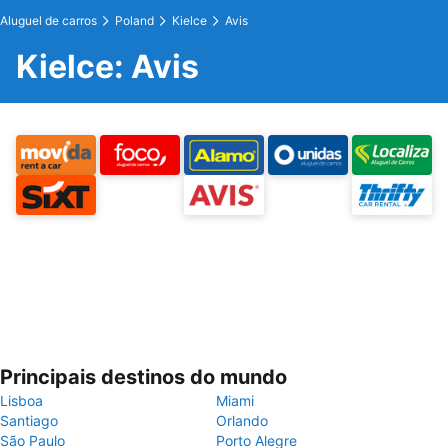
Aluguel de carros
Poland
Kielce
Avis
Kielce: Avis
Principais destinos do mundo
Lisboa
Miami
Santiago
Orlando
São Paulo
Porto Alegre