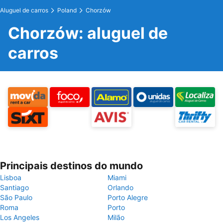
Aluguel de carros
Poland
Chorzów
Chorzów: aluguel de
carros
Principais destinos do mundo
Lisboa
Miami
Santiago
Orlando
São Paulo
Porto Alegre
Roma
Porto
Los Angeles
Milão