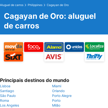
Aluguel de carros
Philippines
Cagayan de Oro
Cagayan de Oro: aluguel
de carros
Principais destinos do mundo
Lisboa
Miami
Santiago
Orlando
São Paulo
Porto Alegre
Roma
Porto
Los Angeles
Milão