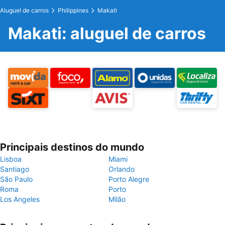
Aluguel de carros
Philippines
Makati
Makati: aluguel de carros
Principais destinos do mundo
Lisboa
Miami
Santiago
Orlando
São Paulo
Porto Alegre
Roma
Porto
Los Angeles
Milão