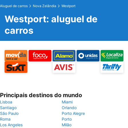
Aluguel de carros
Nova Zelândia
Westport
Westport: aluguel de
carros
Principais destinos do mundo
Lisboa
Miami
Santiago
Orlando
São Paulo
Porto Alegre
Roma
Porto
Los Angeles
Milão