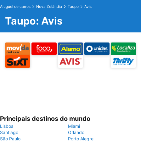
Aluguel de carros
Nova Zelândia
Taupo
Avis
Taupo: Avis
Principais destinos do mundo
Lisboa
Miami
Santiago
Orlando
São Paulo
Porto Alegre