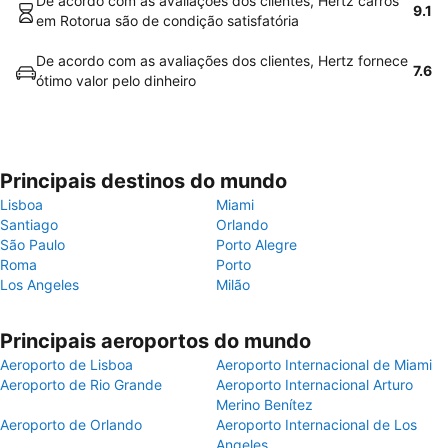
De acordo com as avaliações dos clientes, Hertz carros
9.1
em Rotorua são de condição satisfatória
De acordo com as avaliações dos clientes, Hertz fornece
7.6
ótimo valor pelo dinheiro
Principais destinos do mundo
Lisboa
Miami
Santiago
Orlando
São Paulo
Porto Alegre
Roma
Porto
Los Angeles
Milão
Principais aeroportos do mundo
Aeroporto de Lisboa
Aeroporto Internacional de Miami
Aeroporto de Rio Grande
Aeroporto Internacional Arturo
Merino Benítez
Aeroporto de Orlando
Aeroporto Internacional de Los
Angeles