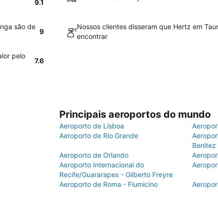
9.1
anga são de
Nossos clientes disseram que Hertz em Taur
9
encontrar
lor pelo
7.6
Principais aeroportos do mundo
Aeroporto de Lisboa
Aeropor
Aeroporto de Rio Grande
Aeroport
Benítez
Aeroporto de Orlando
Aeropor
Aeroporto Internacional do
Aeropor
Recife/Guararapes - Gilberto Freyre
Aeroporto de Roma - Fiumicino
Aeropor