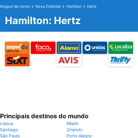
Aluguel de carros
Nova Zelândia
Hamilton
Hertz
Hamilton: Hertz
Principais destinos do mundo
Lisboa
Miami
Santiago
Orlando
São Paulo
Porto Alegre