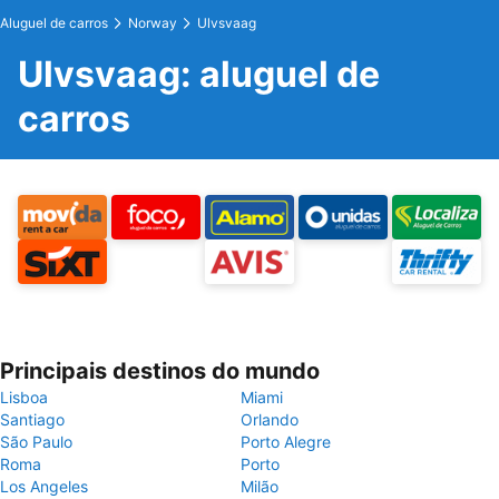
Aluguel de carros
Norway
Ulvsvaag
Ulvsvaag: aluguel de
carros
Principais destinos do mundo
Lisboa
Miami
Santiago
Orlando
São Paulo
Porto Alegre
Roma
Porto
Los Angeles
Milão