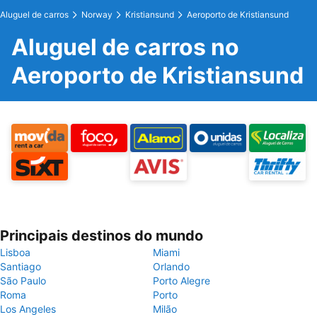
Aluguel de carros
Norway
Kristiansund
Aeroporto de Kristiansund
Aluguel de carros no
Aeroporto de Kristiansund
Principais destinos do mundo
Lisboa
Miami
Santiago
Orlando
São Paulo
Porto Alegre
Roma
Porto
Los Angeles
Milão