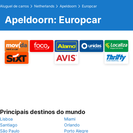
Aluguel de carros
Netherlands
Apeldoorn
Europcar
Apeldoorn: Europcar
Principais destinos do mundo
Lisboa
Miami
Santiago
Orlando
São Paulo
Porto Alegre