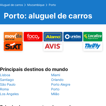
Aluguel de carros
Mozambique
Porto
Porto: aluguel de carros
Principais destinos do mundo
Lisboa
Miami
Santiago
Orlando
São Paulo
Porto Alegre
Roma
Porto
Los Angeles
Milão