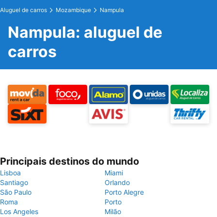
Aluguel de carros
Mozambique
Nampula
Nampula: aluguel de
carros
Principais destinos do mundo
Lisboa
Miami
Santiago
Orlando
São Paulo
Porto Alegre
Roma
Porto
Los Angeles
Milão