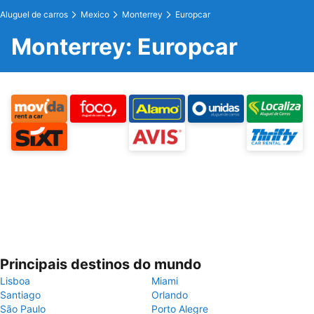
Aluguel de carros
Mexico
Monterrey
Europcar
Monterrey: Europcar
Principais destinos do mundo
Lisboa
Miami
Santiago
Orlando
São Paulo
Porto Alegre