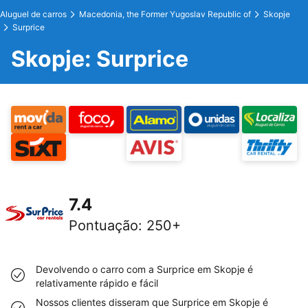
Aluguel de carros
Macedonia, the Former Yugoslav Republic of
Skopje
Surprice
Skopje: Surprice
7.4
Pontuação
:
250+
Devolvendo o carro com a Surprice em Skopje é
relativamente rápido e fácil
Nossos clientes disseram que Surprice em Skopje é