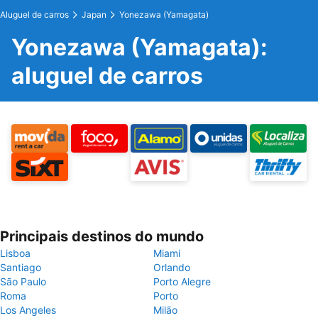
Aluguel de carros
Japan
Yonezawa (Yamagata)
Yonezawa (Yamagata):
aluguel de carros
Principais destinos do mundo
Lisboa
Miami
Santiago
Orlando
São Paulo
Porto Alegre
Roma
Porto
Los Angeles
Milão