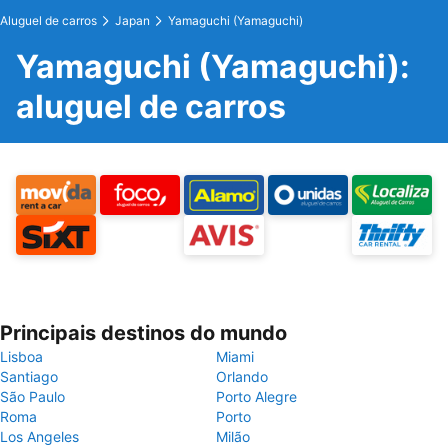
Aluguel de carros
Japan
Yamaguchi (Yamaguchi)
Yamaguchi (Yamaguchi):
aluguel de carros
Principais destinos do mundo
Lisboa
Miami
Santiago
Orlando
São Paulo
Porto Alegre
Roma
Porto
Los Angeles
Milão