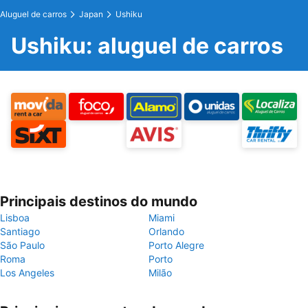
Aluguel de carros
Japan
Ushiku
Ushiku: aluguel de carros
Principais destinos do mundo
Lisboa
Miami
Santiago
Orlando
São Paulo
Porto Alegre
Roma
Porto
Los Angeles
Milão