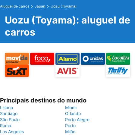
Aluguel de carros
Japan
Uozu (Toyama)
Uozu (Toyama): aluguel de
carros
Principais destinos do mundo
Lisboa
Miami
Santiago
Orlando
São Paulo
Porto Alegre
Roma
Porto
Los Angeles
Milão