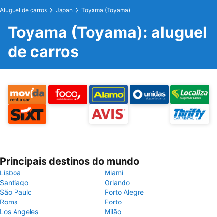
Aluguel de carros
Japan
Toyama (Toyama)
Toyama (Toyama): aluguel
de carros
Principais destinos do mundo
Lisboa
Miami
Santiago
Orlando
São Paulo
Porto Alegre
Roma
Porto
Los Angeles
Milão