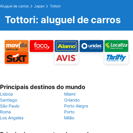
Aluguel de carros
Japan
Tottori
Tottori: aluguel de carros
Principais destinos do mundo
Lisboa
Miami
Santiago
Orlando
São Paulo
Porto Alegre
Roma
Porto
Los Angeles
Milão